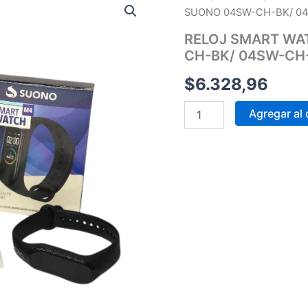
SMART
SUONO 04SW-CH-BK/ 0
WATCH
M4
RELOJ SMART WA
COLORES
CH-BK/ 04SW-CH
SUONO
04SW-
$
6.328,96
CH-
BK/
Agregar al 
04SW-
CH-
BL
cantidad