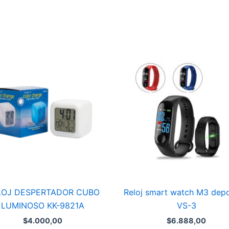
Reloj
RTADOR
smart
watch
OSO
M3
deportivo
VS-
ad
3
cantidad
LOJ DESPERTADOR CUBO
Reloj smart watch M3 depo
LUMINOSO KK-9821A
VS-3
$
4.000,00
$
6.888,00