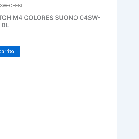
4SW-CH-BL
TCH M4 COLORES SUONO 04SW-
-BL
carrito