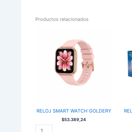
Productos relacionados
RELOJ
RELOJ
SMART
DESPE
WATCH
CUBO
GOLDERY
LUMIN
cantidad
KK-
9821A
cantid
RELOJ SMART WATCH GOLDERY
RE
$
53.389,24