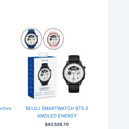
RELOJ
SMARTWATCH
BT5.3
AMOLED
ENERGY
cantidad
rtivo
RELOJ SMARTWATCH BT5.3
AMOLED ENERGY
$
43.529,70