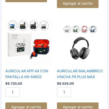
Agregar al carrito
AURICULAR
AURICULAR
APP
INALAMBRICO
A9
VINCHA
CON
P9
PANTALLA
PLUS
KR-
MAX
64602
cantidad
cantidad
AURICULAR APP A9 CON
AURICULAR INALAMBRICO
PANTALLA KR-64602
VINCHA P9 PLUS MAX
$
9.720,00
$
9.024,00
Agregar al carrito
Agregar al carrito