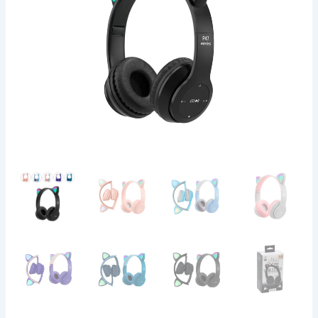
P47M
SUONO
cantidad