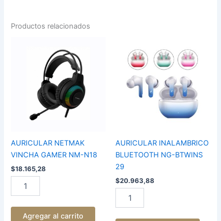
Productos relacionados
AURICULAR
AURICULAR
NETMAK
INALAMBRICO
VINCHA
BLUETOOTH
GAMER
NG-
NM-
BTWINS
N18
29
cantidad
cantidad
AURICULAR NETMAK
AURICULAR INALAMBRICO
VINCHA GAMER NM-N18
BLUETOOTH NG-BTWINS
29
$
18.165,28
$
20.963,88
Agregar al carrito