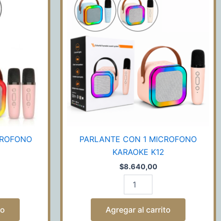
1
O
MICROFONO
KARAOKE
K12
cantidad
CROFONO
PARLANTE CON 1 MICROFONO
KARAOKE K12
$
8.640,00
to
Agregar al carrito