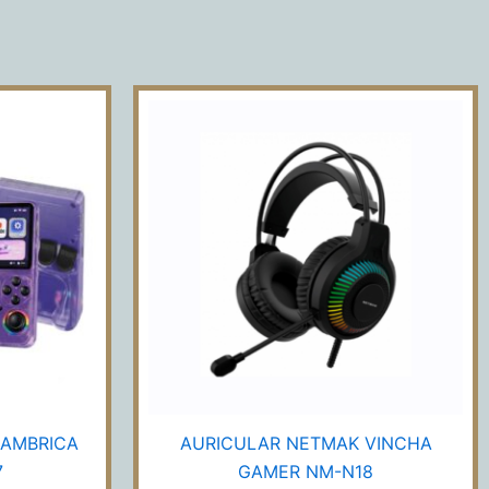
AURICULAR
NETMAK
CA
VINCHA
GAMER
NM-
N18
cantidad
LAMBRICA
AURICULAR NETMAK VINCHA
7
GAMER NM-N18