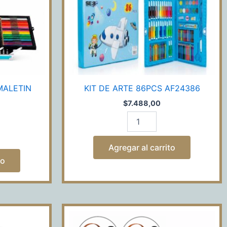
MALETIN
KIT DE ARTE 86PCS AF24386
$
7.488,00
Agregar al carrito
to
PARLANTE
CON