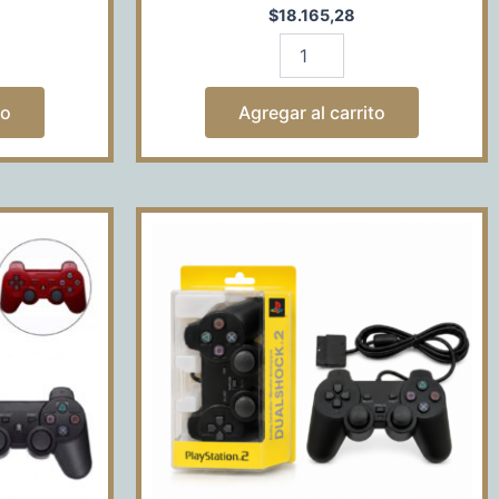
$
18.165,28
to
Agregar al carrito
JOYSTICK
DE
PS2
CON
MARCA
cantidad