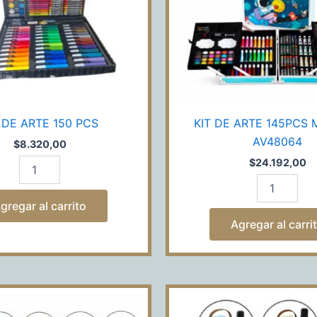
 DE ARTE 150 PCS
KIT DE ARTE 145PCS 
AV48064
$
8.320,00
$
24.192,00
gregar al carrito
Agregar al carri
KIT
PARLANTE
DE
CON