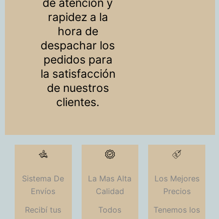
de atención y
rapidez a la
hora de
despachar los
pedidos para
la satisfacción
de nuestros
clientes.
Sistema De
La Mas Alta
Los Mejores
Envíos
Calidad
Precios
Recibí tus
Todos
Tenemos los