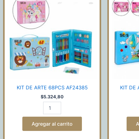
ARTE
68PCS
AF24385
cantidad
KIT DE ARTE 68PCS AF24385
KIT DE
$
5.324,80
Agregar al carrito
A