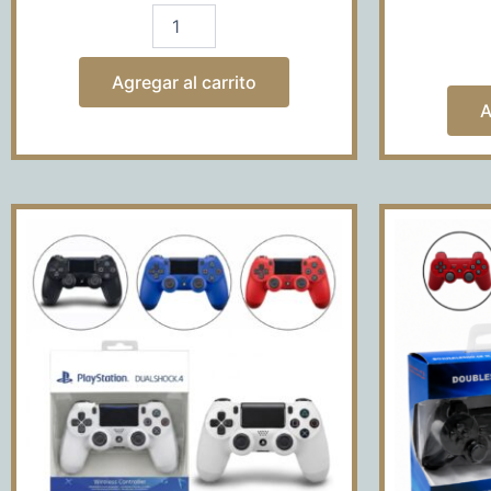
Agregar al carrito
A
JOYSTICK
PS4
COLORES
CON
MARCA
cantidad