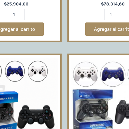
$
25.904,06
$
78.314,60
gregar al carrito
Agregar al carri
JOYSTICK
JOYSTICK
DE
DE
PS3
PS3
COLORES
CON
CAJA
MARCA
GENERICA
COLORES
JOYSTICK
cantidad
CON
MARCA
cantidad