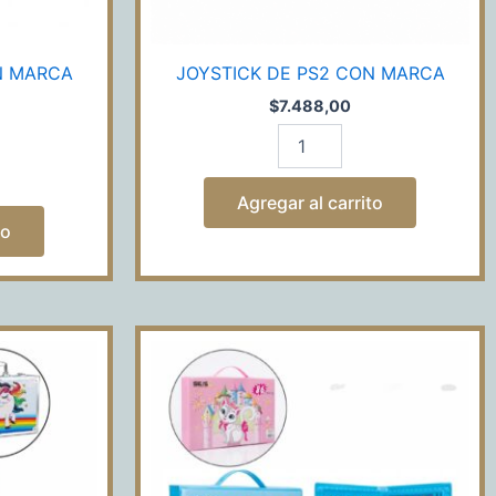
N MARCA
JOYSTICK DE PS2 CON MARCA
$
7.488,00
Agregar al carrito
to
KIT
DE
ARTE
86PCS
AF24386
cantidad