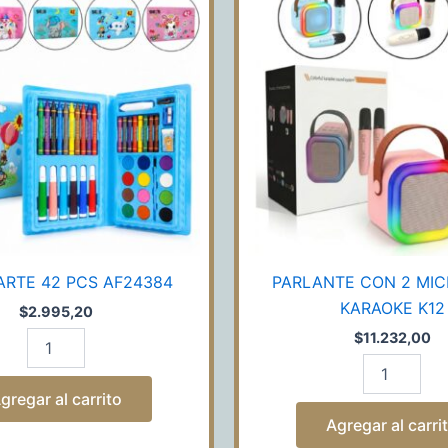
ARTE
2
42
MICROFON
PCS
KARAOKE
AF24384
K12
cantidad
cantidad
 ARTE 42 PCS AF24384
PARLANTE CON 2 MI
KARAOKE K12
$
2.995,20
$
11.232,00
gregar al carrito
Agregar al carri