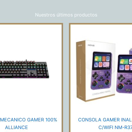
Nuestros últimos productos
TECLADO
CONSOLA
MECANICO
GAMER
GAMER
INALAMBRI
100%
C/WIFI
ALLIANCE
NM-
cantidad
R37
cantidad
MECANICO GAMER 100%
CONSOLA GAMER INA
ALLIANCE
C/WIFI NM-R3