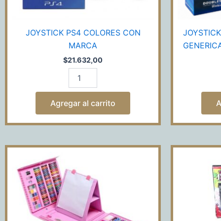
JOYSTICK PS4 COLORES CON
JOYSTICK
MARCA
GENERIC
$
21.632,00
Agregar al carrito
A
KIT
DE
ARTE
208
PCS
cantidad