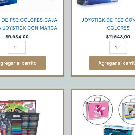
 DE PS3 COLORES CAJA
JOYSTICK DE PS3 CO
A JOYSTICK CON MARCA
COLORES
$
9.984,00
$
11.648,00
gregar al carrito
Agregar al carri
KIT
KIT
DE
DE
ARTE
ARTE
150
145PCS
PCS
MALETIN
cantidad
AV48064
cantidad