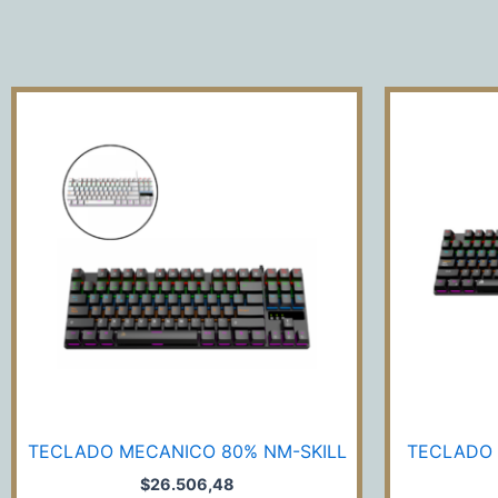
TECLADO
MECANICO
80%
NM-
SKILL
cantidad
TECLADO MECANICO 80% NM-SKILL
TECLADO 
$
26.506,48