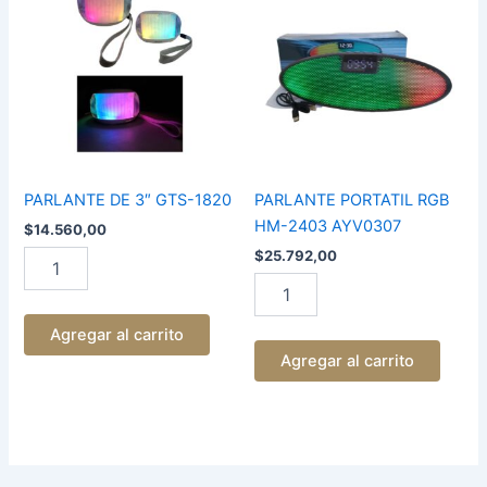
3"
RGB
GTS-
HM-
1820
2403
cantidad
AYV0307
cantidad
PARLANTE DE 3″ GTS-1820
PARLANTE PORTATIL RGB
HM-2403 AYV0307
$
14.560,00
$
25.792,00
Agregar al carrito
Agregar al carrito