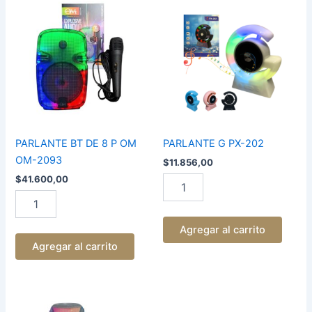
BT
G
DE
PX-
8
202
P
cantidad
OM
OM-
2093
cantidad
PARLANTE BT DE 8 P OM
PARLANTE G PX-202
OM-2093
$
11.856,00
$
41.600,00
Agregar al carrito
Agregar al carrito
PARLANTE
PARLANTE
DE
PORTATIL