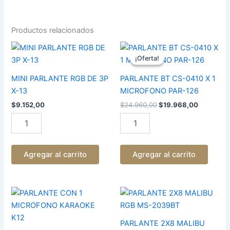
Productos relacionados
El
El
MINI
PARLANTE
precio
precio
PARLANTE
BT
¡Oferta!
¡Oferta!
original
actual
RGB
CS-
era:
es:
DE
0410
MINI PARLANTE RGB DE 3P
PARLANTE BT CS-0410 X 1
$24.960,00.
$19.968,
3P
X
X-13
MICROFONO PAR-126
X-
1
$
9.152,00
$
24.960,00
$
19.968,00
13
MICROFONO
cantidad
PAR-
126
cantidad
Agregar al carrito
Agregar al carrito
PARLANTE
PARLANTE
CON
2X8
1
MALIBU
MICROFONO
RGB
PARLANTE 2X8 MALIBU