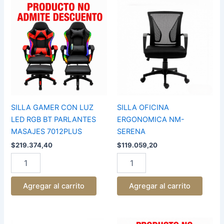
SILLA
SILLA
GAMER
OFICINA
CON
ERGONOMICA
LUZ
NM-
LED
SERENA
RGB
cantidad
BT
PARLANTES
MASAJES
7012PLUS
cantidad
SILLA GAMER CON LUZ
SILLA OFICINA
LED RGB BT PARLANTES
ERGONOMICA NM-
MASAJES 7012PLUS
SERENA
$
219.374,40
$
119.059,20
Agregar al carrito
Agregar al carrito
SILLA
SILLA