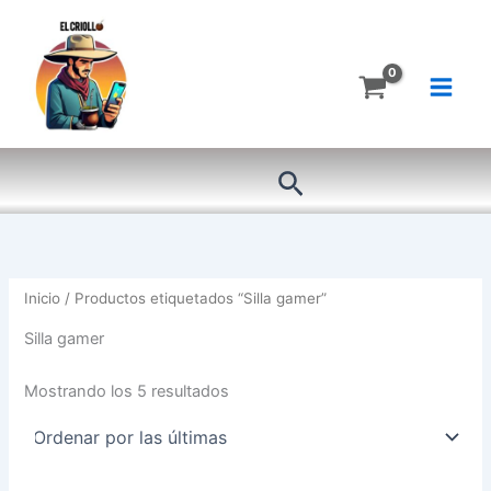
Ordenado
Ir
por
más
al
recientes
contenido
Buscar
Inicio
/ Productos etiquetados “Silla gamer”
Silla gamer
Mostrando los 5 resultados