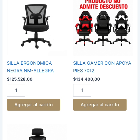
ERGONOMICA
GAMER
NEGRA
CON
NM-
APOYA
ALLEGRA
PIES
cantidad
7012
cantidad
SILLA ERGONOMICA
SILLA GAMER CON APOYA
NEGRA NM-ALLEGRA
PIES 7012
$
125.528,00
$
134.400,00
Agregar al carrito
Agregar al carrito
SILLA
DE
OFICINA