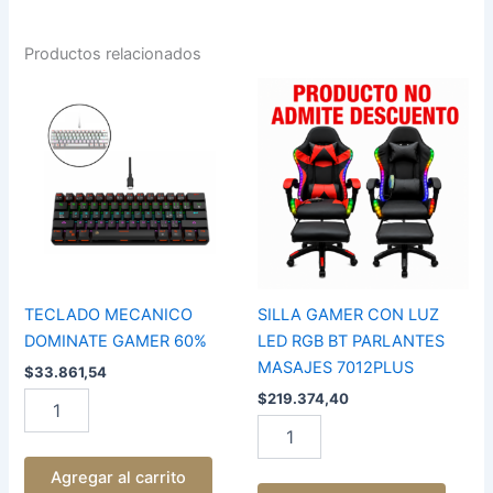
Productos relacionados
TECLADO
SILLA
MECANICO
GAMER
DOMINATE
CON
GAMER
LUZ
60%
LED
cantidad
RGB
BT
PARLANTES
MASAJES
7012PLUS
cantidad
TECLADO MECANICO
SILLA GAMER CON LUZ
DOMINATE GAMER 60%
LED RGB BT PARLANTES
MASAJES 7012PLUS
$
33.861,54
$
219.374,40
Agregar al carrito