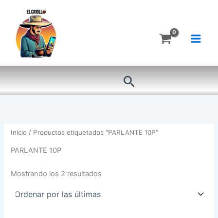
Ordenado
Ir
por
más
al
recientes
contenido
Buscar
Inicio
/ Productos etiquetados “PARLANTE 10P”
PARLANTE 10P
Mostrando los 2 resultados