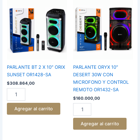
PARLANTE
PARLANTE
BT
ORYX
2
10"
X
DESERT
10"
30W
ORIX
CON
SUNSET
MICROFONO
OR1428-
Y
SA
CONTROL
cantidad
REMOTO
OR1432-
PARLANTE BT 2 X 10″ ORIX
PARLANTE ORYX 10″
SA
SUNSET OR1428-SA
DESERT 30W CON
cantidad
MICROFONO Y CONTROL
$
308.864,00
REMOTO OR1432-SA
$
160.000,00
Agregar al carrito
Agregar al carrito