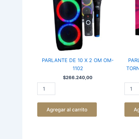
OM
12
OM-
PULGA
1102
cantid
cantidad
PARLANTE DE 10 X 2 OM OM-
PAR
1102
TORN
$
266.240,00
Agregar al carrito
Ag