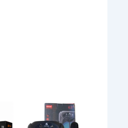
PARLANTE
PORTATIL
DE
6.5
CON