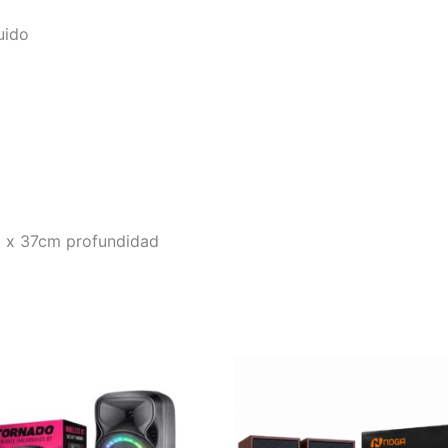
uido
 x 37cm profundidad
NTE
PARLANTE
OOTH
PARA
PC
ADO
NOGA
NG-