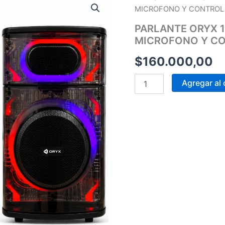
ORYX
MICROFONO Y CONTROL
10"
DESERT
PARLANTE ORYX 
30W
MICROFONO Y CO
CON
MICROFONO
$
160.000,00
Y
CONTROL
Agregar al 
REMOTO
OR1432-
SA
cantidad