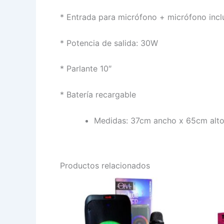
* Entrada para micrófono + micrófono incl
* Potencia de salida: 30W
* Parlante 10″
* Batería recargable
Medidas: 37cm ancho x 65cm alto
Productos relacionados
PARLANTE
PARLA
DE
BLUET
10
NOGA
X
TORN
2
DOBLE