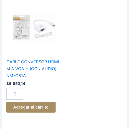
CABLE
CONVERSOR
HDMI
M
A
VGA
H
(CON
AUDIO)
NM-
C81A
CABLE CONVERSOR HDMI
cantidad
M A VGA H (CON AUDIO)
NM-C81A
$
6.950,14
Agregar al carrito