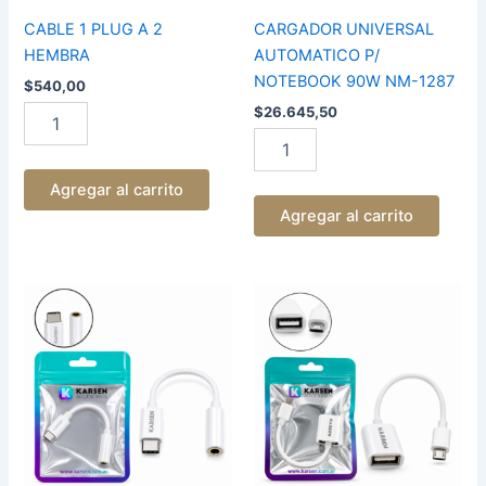
CABLE 1 PLUG A 2
CARGADOR UNIVERSAL
HEMBRA
AUTOMATICO P/
NOTEBOOK 90W NM-1287
$
540,00
$
26.645,50
Agregar al carrito
Agregar al carrito
ADAPTADOR
ADAPTADOR
TIPO
OTG
C
TIPO
A
V8
PLUG
A
3.5
USB
KARSEN
KARSEN
cantidad
6128
cantidad