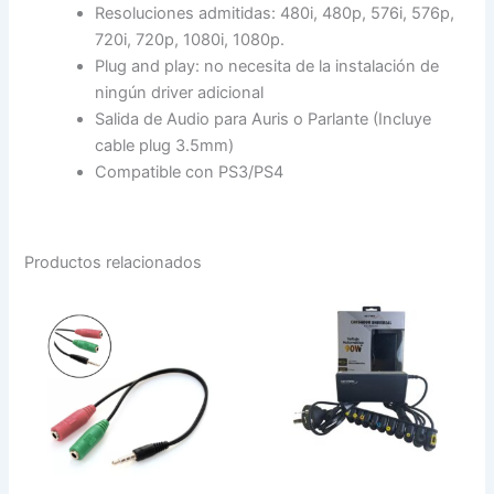
Resoluciones admitidas: 480i, 480p, 576i, 576p,
720i, 720p, 1080i, 1080p.
Plug and play: no necesita de la instalación de
ningún driver adicional
Salida de Audio para Auris o Parlante (Incluye
cable plug 3.5mm)
Compatible con PS3/PS4
Productos relacionados
CABLE
CARGADOR
1
UNIVERSAL
PLUG
AUTOMATICO
A
P/
2
NOTEBOOK
HEMBRA
90W
cantidad
NM-
1287
cantidad