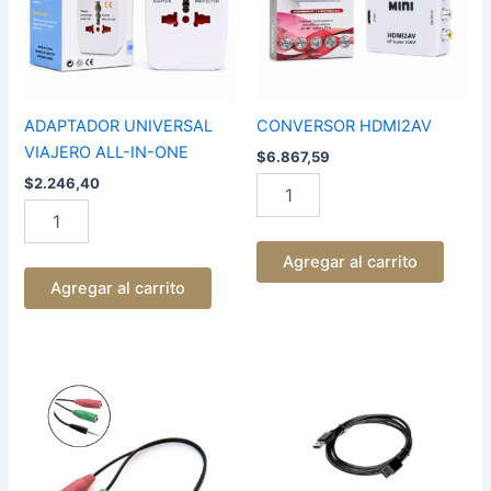
ONE
cantidad
ADAPTADOR UNIVERSAL
CONVERSOR HDMI2AV
VIAJERO ALL-IN-ONE
$
6.867,59
$
2.246,40
Agregar al carrito
Agregar al carrito
CABLE
CABLE
1
USB
PLUG
A
A
USB
2
1.5M
HEMBRA
cantidad