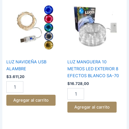
LUZ
LUZ
NAVIDEÑA
MANGUERA
USB
10
ALAMBRE
METROS
cantidad
LED
EXTERIOR
8
EFECTOS
BLANCO
SA-
70
LUZ NAVIDEÑA USB
LUZ MANGUERA 10
cantidad
ALAMBRE
METROS LED EXTERIOR 8
EFECTOS BLANCO SA-70
$
3.611,20
$
16.728,00
Agregar al carrito
Agregar al carrito
LUZ