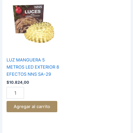
MANGUERA
5
METROS
LED
EXTERIOR
8
EFECTOS
NNS
SA-
29
LUZ MANGUERA 5
cantidad
METROS LED EXTERIOR 8
EFECTOS NNS SA-29
$
10.824,00
Agregar al carrito