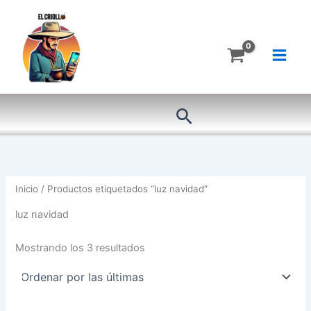
Ordenado
Ir
por
más
al
recientes
contenido
Buscar
Inicio
/ Productos etiquetados “luz navidad”
luz navidad
Mostrando los 3 resultados