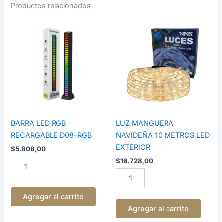
Productos relacionados
BARRA
LUZ
LED
MANGUERA
RGB
NAVIDEÑA
RECARGABLE
10
D08-
METROS
RGB
LED
cantidad
EXTERIOR
cantidad
BARRA LED RGB
LUZ MANGUERA
RECARGABLE D08-RGB
NAVIDEÑA 10 METROS LED
EXTERIOR
$
5.808,00
$
16.728,00
Agregar al carrito
Agregar al carrito