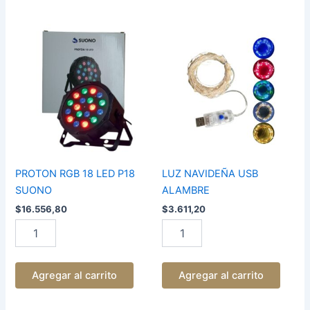
PROTON
LUZ
RGB
NAVIDEÑA
18
USB
LED
ALAMBRE
P18
cantidad
SUONO
cantidad
PROTON RGB 18 LED P18
LUZ NAVIDEÑA USB
SUONO
ALAMBRE
$
16.556,80
$
3.611,20
Agregar al carrito
Agregar al carrito