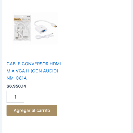
CABLE
CONVERSOR
HDMI
M
A
VGA
H
(CON
AUDIO)
NM-
C81A
CABLE CONVERSOR HDMI
cantidad
M A VGA H (CON AUDIO)
NM-C81A
$
6.950,14
Agregar al carrito