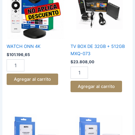
cantidad
32GB
+
512GB
MXQ-
073
cantidad
WATCH ONN 4K
TV BOX DE 32GB + 512GB
MXQ-073
$
101.196,65
$
23.808,00
Agregar al carrito
Agregar al carrito
CONVERSOR
CONVERSOR
HDMI2HDMI
VGA2AV
cantidad
cantidad