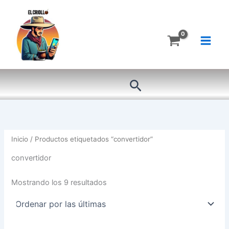
Ordenado
Ir
por
más
al
recientes
contenido
Buscar
Inicio
/ Productos etiquetados “convertidor”
convertidor
Mostrando los 9 resultados