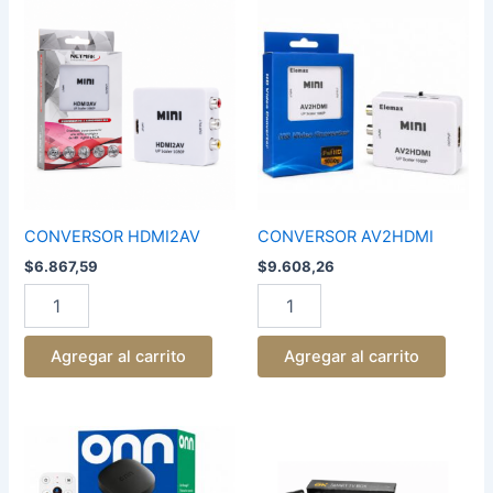
CONVERSOR
CONVERSOR
HDMI2AV
AV2HDMI
cantidad
cantidad
CONVERSOR HDMI2AV
CONVERSOR AV2HDMI
$
6.867,59
$
9.608,26
Agregar al carrito
Agregar al carrito
WATCH
TV
ONN
BOX
4K
DE