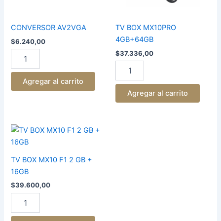
CONVERSOR AV2VGA
TV BOX MX10PRO
4GB+64GB
$
6.240,00
$
37.336,00
Agregar al carrito
Agregar al carrito
TV
BOX
MX10
F1
TV BOX MX10 F1 2 GB +
2
16GB
GB
$
39.600,00
+
16GB
cantidad