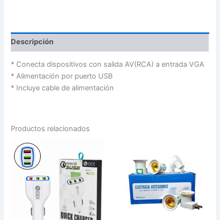
Descripción
* Conecta dispositivos con salida AV(RCA) a entrada VGA
* Alimentación por puerto USB
* Incluye cable de alimentación
Productos relacionados
CARGADOR
ADAPTADOR
PARA
PARA
AUTO
FOCO
POWER
CAJA
3.0A
X
3
20
USB
cantidad
CAR