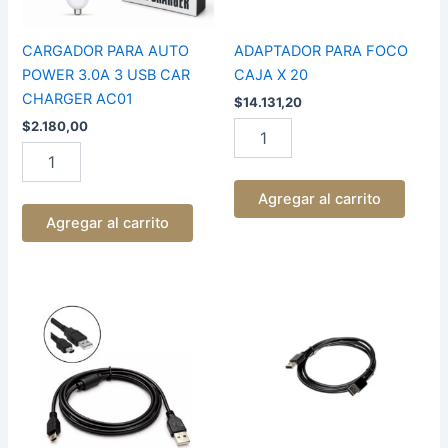
CHARGER
AC01
cantidad
CARGADOR PARA AUTO
ADAPTADOR PARA FOCO
POWER 3.0A 3 USB CAR
CAJA X 20
CHARGER AC01
$
14.131,20
$
2.180,00
Agregar al carrito
Agregar al carrito
CABLE
CABLE
USB
USB
A
A
V3
USB
CON
1.5M
FILTRO
cantidad
1.2
M