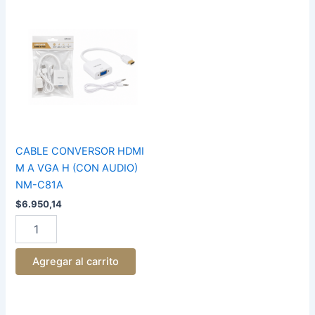
CABLE
CONVERSOR
HDMI
M
A
VGA
H
(CON
AUDIO)
NM-
C81A
CABLE CONVERSOR HDMI
cantidad
M A VGA H (CON AUDIO)
NM-C81A
$
6.950,14
Agregar al carrito