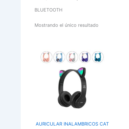
BLUETOOTH
Mostrando el único resultado
AURICULAR
INALAMBRICOS
CAT
BLUETOOTH
OREJAS
D
GATO
LUZ
LED
P47M
SUONO
cantidad
AURICULAR INALAMBRICOS CAT