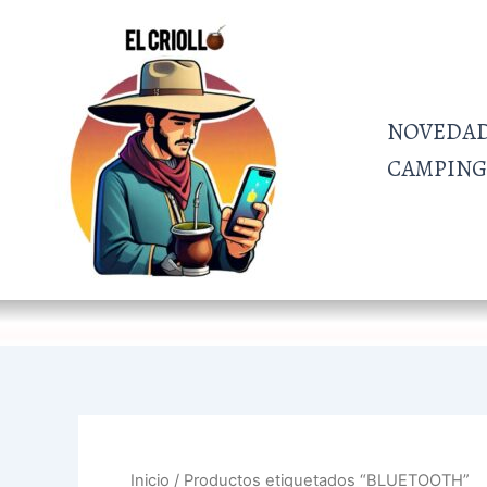
Ir
al
contenido
NOVEDA
CAMPING 
Inicio
/ Productos etiquetados “BLUETOOTH”