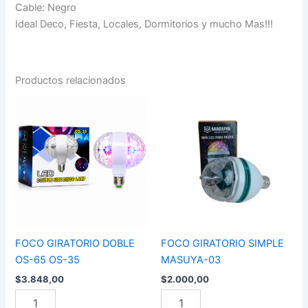
Cable: Negro
Ideal Deco, Fiesta, Locales, Dormitorios y mucho Mas!!!
Productos relacionados
FOCO
FOCO
GIRATORIO
GIRATORIO
DOBLE
SIMPLE
OS-
MASUYA-
65
03
OS-
cantidad
35
cantidad
FOCO GIRATORIO DOBLE
FOCO GIRATORIO SIMPLE
OS-65 OS-35
MASUYA-03
$
3.848,00
$
2.000,00