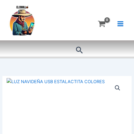
Ir
al
contenido
Buscar
LUZ
NAVIDEÑA
USB
ESTALACTITA
COLORES
cantidad