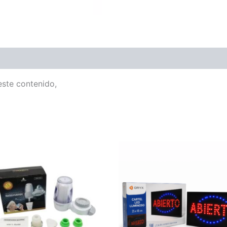
este contenido,
LA
CARTEL
ICADORA
STANDAR
ABIERTO
ORYX
FM006AB
cantidad
ad