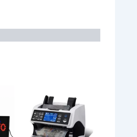
CONTADORA
DE
BILLETE
PROFESIONAL
AL-
920
cantidad