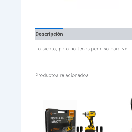
Descripción
Lo siento, pero no tenés permiso para ver 
Productos relacionados
PISTOLA
CANIL
DE
PURIF
IMPACTO
DE
ORYX
AGUA
EL40
ZSW-
cantidad
050
cantid