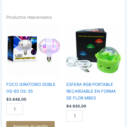
Productos relacionados
FOCO
ESFERA
GIRATORIO
RGB
DOBLE
PORTABLE
OS-
RECARGABLE
65
EN
OS-
FORMA
35
DE
cantidad
FLOR
MB03
cantidad
FOCO GIRATORIO DOBLE
ESFERA RGB PORTABLE
OS-65 OS-35
RECARGABLE EN FORMA
DE FLOR MB03
$
3.848,00
$
4.920,00
Agregar al carrito