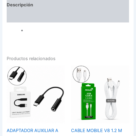
Descripción
Valoraciones (0)
Productos relacionados
ADAPTADOR
CABLE
AUXILIAR
MOBILE
A
V8
TIPO
1.2
C
M
SAMSUNG
cantidad
cantidad
ADAPTADOR AUXILIAR A
CABLE MOBILE V8 1.2 M