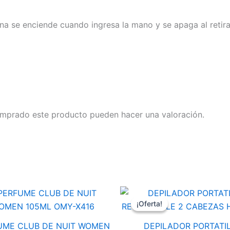
a se enciende cuando ingresa la mano y se apaga al retira
omprado este producto pueden hacer una valoración.
El
E
ME
DEPILADOR
precio
p
PORTATIL
¡Oferta!
¡Oferta!
original
a
RECARGABLE
era:
e
2
UME CLUB DE NUIT WOMEN
DEPILADOR PORTATI
$6.900,00.
$