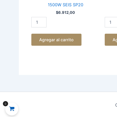
1500W
WOME
1500W SEIS SP20
SEIS
105ML
SP20
OMY-
$
6.912,00
cantidad
X416
cantid
Agregar al carrito
Ag
0