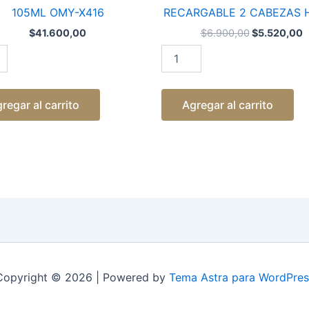
N
CABEZAS
105ML OMY-X416
RECARGABLE 2 CABEZAS H
HX-
101
$
41.600,00
$
6.900,00
$
5.520,00
cantidad
ad
regar al carrito
Agregar al carrito
Copyright © 2026 | Powered by
Tema Astra para WordPres