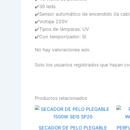
✔️30 leds
✔️Sensor automático de encendido (la cabin
✔️Voltaje 220V
✔️Tipos de lámparas: UV
✔️Con temporizador: Sí
No hay valoraciones aún.
Solo los usuarios registrados que hayan c
Productos relacionados
SECADOR
PERFU
DE
CLUB
PELO
DE
PLEGABLE
NUIT
SECADOR DE PELO PLEGABLE
PERF