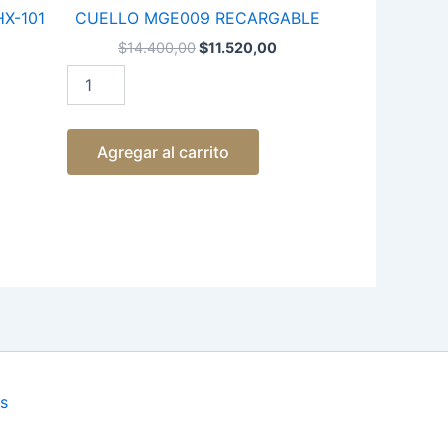
MGE009
X-101
CUELLO MGE009 RECARGABLE
RECARGABLE
cantidad
$
14.400,00
$
11.520,00
Agregar al carrito
s