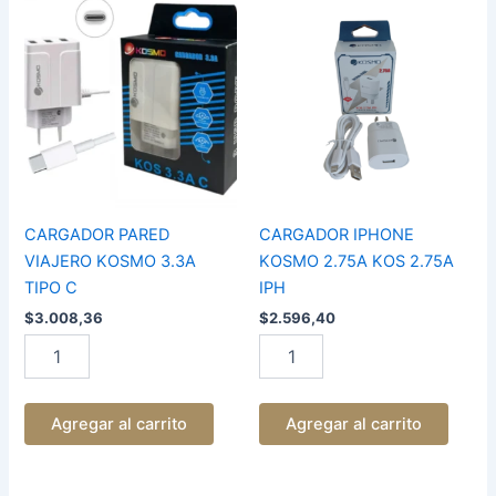
CARGADOR
CARGADOR
PARED
IPHONE
VIAJERO
KOSMO
KOSMO
2.75A
3.3A
KOS
TIPO
2.75A
C
IPH
cantidad
cantidad
CARGADOR PARED
CARGADOR IPHONE
VIAJERO KOSMO 3.3A
KOSMO 2.75A KOS 2.75A
TIPO C
IPH
$
3.008,36
$
2.596,40
Agregar al carrito
Agregar al carrito