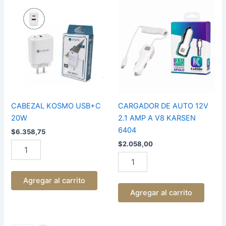
CABEZAL
CARGADOR
KOSMO
DE
USB+C
AUTO
20W
12V
cantidad
2.1
AMP
A
V8
KARSEN
6404
cantidad
CABEZAL KOSMO USB+C
CARGADOR DE AUTO 12V
20W
2.1 AMP A V8 KARSEN
6404
$
6.358,75
$
2.058,00
Agregar al carrito
Agregar al carrito