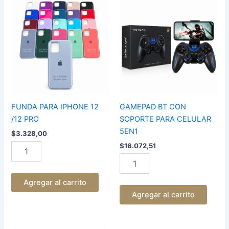
FUNDA
GAMEPAD
PARA
BT
IPHONE
CON
12
SOPORTE
/12
PARA
PRO
CELULAR
cantidad
5EN1
cantidad
FUNDA PARA IPHONE 12
GAMEPAD BT CON
/12 PRO
SOPORTE PARA CELULAR
5EN1
$
3.328,00
$
16.072,51
Agregar al carrito
Agregar al carrito