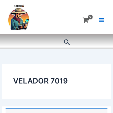
Ir
al
contenido
Buscar
VELADOR 7019