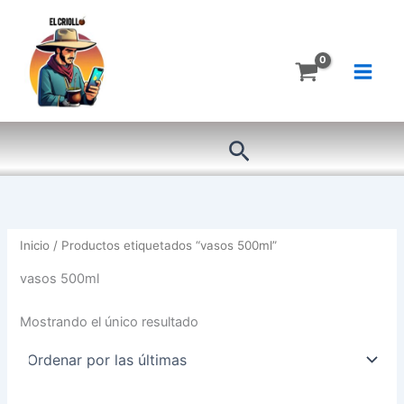
Ir
al
contenido
Buscar
Inicio
/ Productos etiquetados “vasos 500ml”
vasos 500ml
Mostrando el único resultado