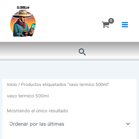
Ir
al
contenido
Buscar
Inicio
/ Productos etiquetados “vaso termico 500ml”
vaso termico 500ml
Mostrando el único resultado