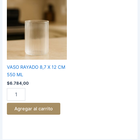
VASO
RAYADO
8,7
X
12
CM
550
ML
cantidad
VASO RAYADO 8,7 X 12 CM
550 ML
$
6.784,00
Agregar al carrito