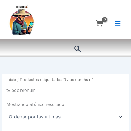
Ir
al
contenido
Buscar
Inicio
/ Productos etiquetados “tv box brohuin”
tv box brohuin
Mostrando el único resultado