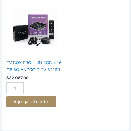
TV
BOX
BROHUIN
2GB
+
16
GB
5G
ANDROID
TV
5216B
TV BOX BROHUIN 2GB + 16
cantidad
GB 5G ANDROID TV 5216B
$
32.967,00
Agregar al carrito