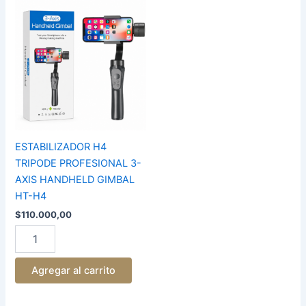
ESTABILIZADOR
H4
TRIPODE
PROFESIONAL
3-
AXIS
HANDHELD
GIMBAL
HT-
H4
cantidad
ESTABILIZADOR H4
TRIPODE PROFESIONAL 3-
AXIS HANDHELD GIMBAL
HT-H4
$
110.000,00
Agregar al carrito