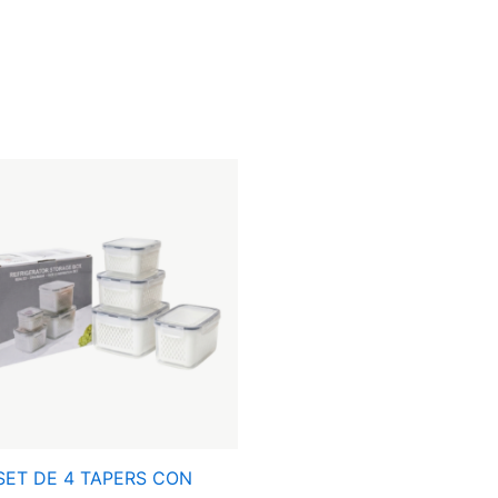
SET
DE
4
TAPERS
CON
ESCURRIDOR
S-
1125-
01
cantidad
SET DE 4 TAPERS CON