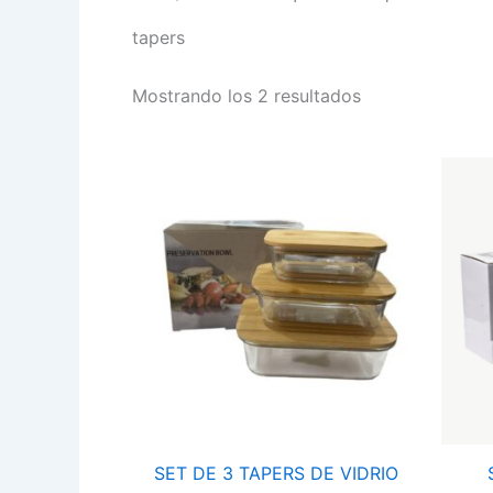
tapers
Mostrando los 2 resultados
SET
DE
3
TAPERS
DE
VIDRIO
CON
TAPA
DE
BAMBU
S-
2193
cantidad
SET DE 3 TAPERS DE VIDRIO