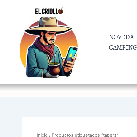
Ordenado
Ir
por
al
más
recientes
contenido
NOVEDA
CAMPING 
Inicio
/ Productos etiquetados “tapers”