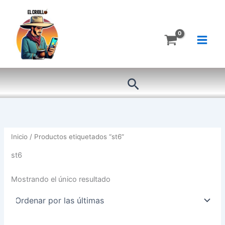
Ir
al
contenido
Buscar
Inicio
/ Productos etiquetados “st6”
st6
Mostrando el único resultado