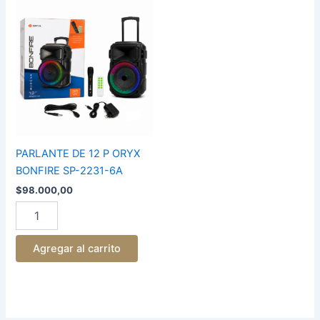
PARLANTE
DE
12
P
ORYX
BONFIRE
SP-
2231-
6A
cantidad
PARLANTE DE 12 P ORYX
BONFIRE SP-2231-6A
$
98.000,00
Agregar al carrito