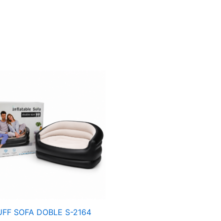
PUFF
SOFA
DOBLE
S-
2164
cantidad
UFF SOFA DOBLE S-2164