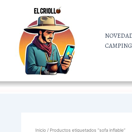
Ordenado
Ir
por
al
más
recientes
contenido
NOVEDA
CAMPING 
Inicio
/ Productos etiquetados “sofa inflable”