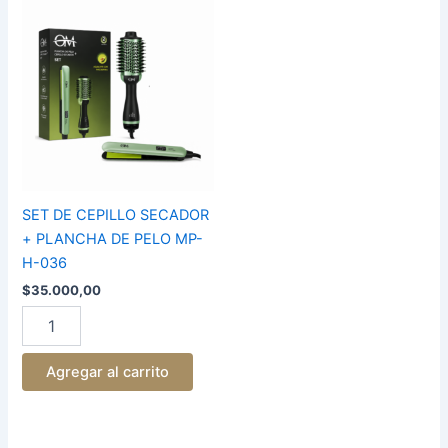
SET
DE
CEPILLO
SECADOR
+
PLANCHA
DE
PELO
MP-
H-
036
SET DE CEPILLO SECADOR
cantidad
+ PLANCHA DE PELO MP-
H-036
$
35.000,00
Agregar al carrito