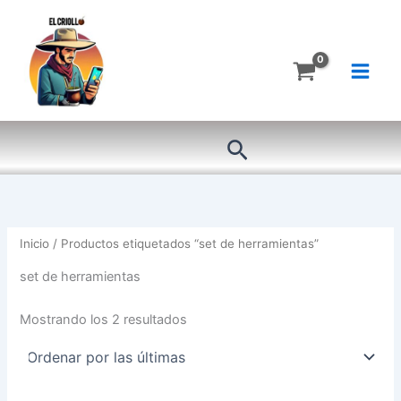
Ordenado
Ir
por
más
al
recientes
contenido
Buscar
Inicio
/ Productos etiquetados “set de herramientas”
set de herramientas
Mostrando los 2 resultados