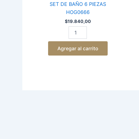
6
SET DE BAÑO 6 PIEZAS
PIEZAS
HOG0666
HOG0666
cantidad
$
19.840,00
Agregar al carrito