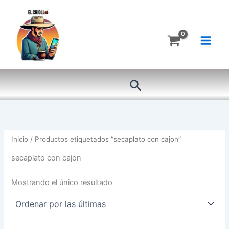
Ir
al
contenido
Buscar
Inicio
/ Productos etiquetados “secaplato con cajon”
secaplato con cajon
Mostrando el único resultado