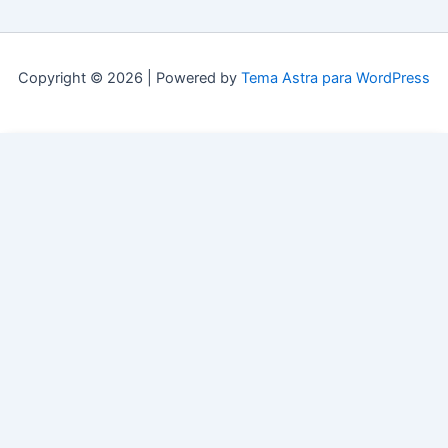
Copyright © 2026 | Powered by
Tema Astra para WordPress
0
Mi carrito
No products in the cart.
Subtotal:
$
0,00
Update Cart
Finalizar compra
BEST SELLING PRODUCTS
ADAPTADOR AUXILIAR A TIPO C SAMSUNG
$
2.116,00