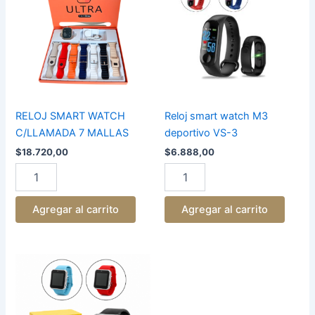
C/LLAMADA
M3
7
deportivo
MALLAS
VS-
cantidad
3
cantidad
RELOJ SMART WATCH
Reloj smart watch M3
C/LLAMADA 7 MALLAS
deportivo VS-3
$
18.720,00
$
6.888,00
Agregar al carrito
Agregar al carrito
RELOJ
SMART
WATCH
RECARGABLE