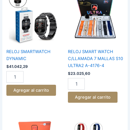
DYNAMIC
WATCH
cantidad
C/LLAMADA
7
MALLAS
S10
ULTRA2
A-
4176-
4
RELOJ SMARTWATCH
RELOJ SMART WATCH
cantidad
DYNAMIC
C/LLAMADA 7 MALLAS S10
ULTRA2 A-4176-4
$
41.042,29
$
23.025,60
Agregar al carrito
Agregar al carrito
RELOJ
Reloj
SMART
smart
WATCH
watch