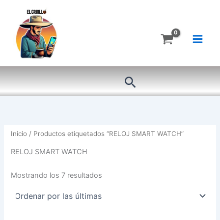
Ordenado
Ir
por
más
al
recientes
contenido
Buscar
Inicio
/ Productos etiquetados “RELOJ SMART WATCH”
RELOJ SMART WATCH
Mostrando los 7 resultados