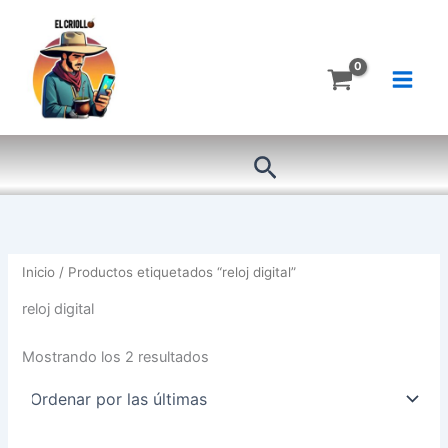
Ordenado
Ir
por
más
al
recientes
contenido
Buscar
Inicio
/ Productos etiquetados “reloj digital”
reloj digital
Mostrando los 2 resultados