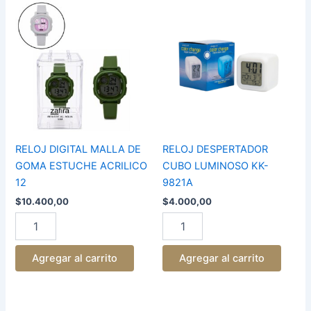
RELOJ
RELOJ
DIGITAL
DESPERTADOR
MALLA
CUBO
DE
LUMINOSO
GOMA
KK-
ESTUCHE
9821A
ACRILICO
cantidad
12
cantidad
RELOJ DIGITAL MALLA DE
RELOJ DESPERTADOR
GOMA ESTUCHE ACRILICO
CUBO LUMINOSO KK-
12
9821A
$
10.400,00
$
4.000,00
Agregar al carrito
Agregar al carrito