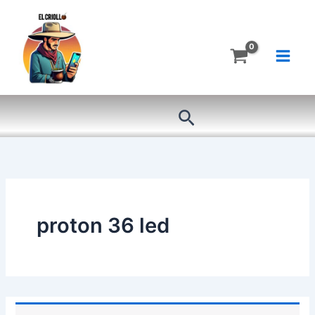
Ir
al
contenido
Buscar
proton 36 led