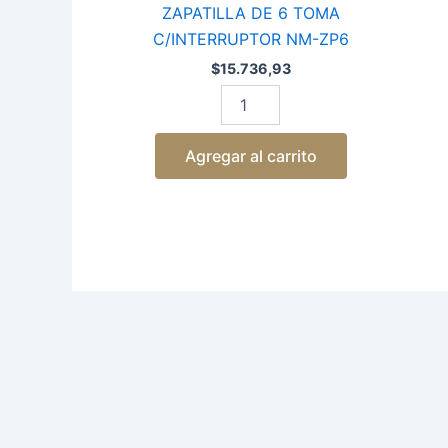
TOMA
ZAPATILLA DE 6 TOMA
C/INTERRUPTOR
C/INTERRUPTOR NM-ZP6
NM-
ZP6
$
15.736,93
cantidad
Agregar al carrito