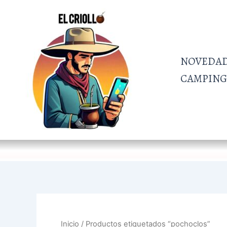
Ordenado
Ir
por
al
más
recientes
contenido
NOVEDA
CAMPING 
Inicio
/ Productos etiquetados “pochoclos”