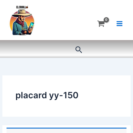
Ir
al
contenido
Buscar
placard yy-150