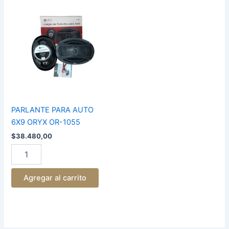
PARLANTE
PARA
AUTO
6X9
ORYX
OR-
1055
cantidad
PARLANTE PARA AUTO
6X9 ORYX OR-1055
$
38.480,00
Agregar al carrito