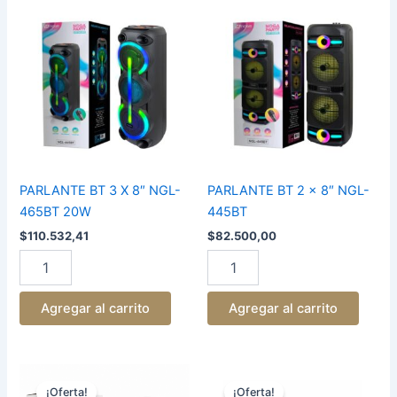
PARLANTE
PARLANTE
BT
BT
3
2
X
x
8"
8"
NGL-
NGL-
465BT
445BT
20W
cantidad
cantidad
PARLANTE BT 3 X 8″ NGL-
PARLANTE BT 2 x 8″ NGL-
465BT 20W
445BT
$
110.532,41
$
82.500,00
Agregar al carrito
Agregar al carrito
El
El
El
El
PARLANTE
PARLANTE
precio
precio
precio
precio
PORTATIL
PORTATIL
¡Oferta!
¡Oferta!