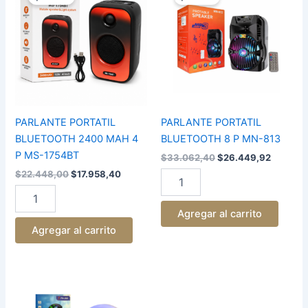
original
actual
original
actual
BLUETOOTH
BLUETOOTH
era:
es:
era:
es:
2400
8
$22.448,00.
$17.958,40.
$33.062,40.
$26.449
MAH
P
4
MN-
P
813
MS-
cantidad
1754BT
cantidad
PARLANTE PORTATIL
PARLANTE PORTATIL
BLUETOOTH 2400 MAH 4
BLUETOOTH 8 P MN-813
P MS-1754BT
$
33.062,40
$
26.449,92
$
22.448,00
$
17.958,40
Agregar al carrito
Agregar al carrito
PARLANTE
G
PX-