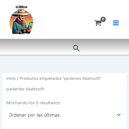
Ordenado
Ir
por
más
al
recientes
contenido
Buscar
Inicio
/ Productos etiquetados “parlantes bluetooth”
parlantes bluetooth
Mostrando los 5 resultados