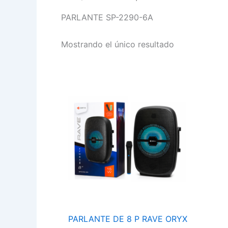
PARLANTE SP-2290-6A
Mostrando el único resultado
PARLANTE
DE
8
P
RAVE
ORYX
SP-
2290-
6A
cantidad
PARLANTE DE 8 P RAVE ORYX